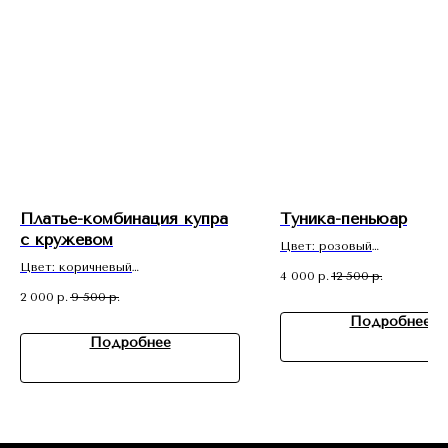
Платье-комбинация купра
Туника-пеньюар
с кружевом
Цвет: розовый
Состав: органза
Цвет: коричневый
4 000
р.
12 500
р.
Размер: one size
Состав: купра
2 000
р.
9 500
р.
Размер: М
Подробнее
Подробнее