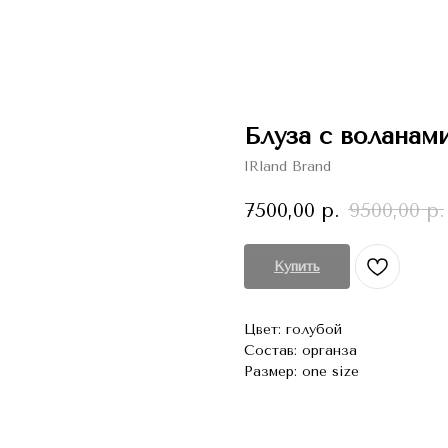
Блуза с воланам
IRland Brand
7500,00
р.
9500,00
р.
Купить
Цвет: голубой
Состав: органза
Размер: one size